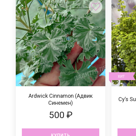
ХИТ
Ardwick Cinnamon (Адвик
Cy’s S
Синемен)
500 ₽
КУПИТЬ