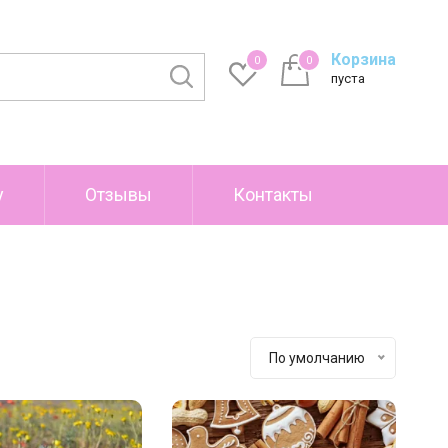
Корзина
0
0
пуста
у
Отзывы
Контакты
По умолчанию