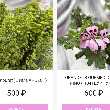
GRANDEUR GURME OD
unburst (ЦИС САНБЕСТ)
PINO (ГРАНДУР ГУ
ОДОРАТА ПИНО
500 ₽
600 ₽
КУПИТЬ
КУПИТЬ