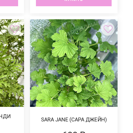
ЭНДИ
SАRА JАNЕ (САРА ДЖЕЙН)