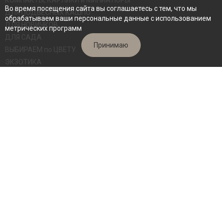
КОМПАКТЫ, КАРЛИКИ и МИНИАТЮРЫ
Во время посещения сайта вы соглашаетесь с тем, что мы
ДЛЯ ПОДВЕСНЫХ КАШПО
обрабатываем ваши персональные данные с использованием
ДЛЯ НОВИЧКОВ
метрических программ
ДЛЯ САДА
Принимаю
ВЫБИРАЕМ по ЦВЕТУ
ЭКЗОТИКА
СВЕЖИЕ СРЕЗЫ
ВЗРОСЛЫЕ КУСТЫ
Архив сортов
Семена
ИНФОРМАЦИЯ
Обо мне
Как заказать
Калькулятор доставки
Видеоблог
Ответы на вопросы по уходу
Отзывы