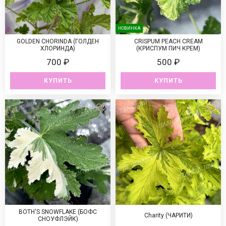
НОВИНКА
GOLDEN CHORINDA (ГОЛДЕН
CRISРUM РЕАСH СRЕАM
ХЛОРИНДА)
(КРИСПУМ ПИЧ КРЕМ)
700 ₽
500 ₽
КУПИТЬ
КУПИТЬ
BOTH'S SNOWFLAKE (БОФС
Charity (ЧАРИТИ)
СНОУФЛЭЙК)