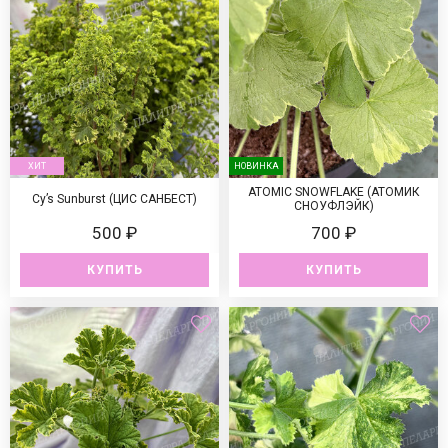
ХИТ
НОВИНКА
ATOMIC SNOWFLAKE (АТОМИК
Cy’s Sunburst (ЦИС САНБЕСТ)
СНОУФЛЭЙК)
500 ₽
700 ₽
КУПИТЬ
КУПИТЬ