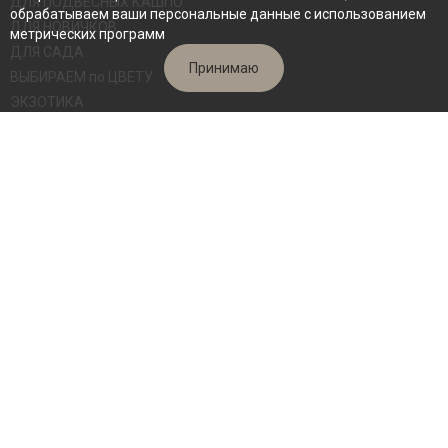
ДЛЯ ПОДВЕСНЫХ КАШПО
обрабатываем ваши персональные данные с использованием
ДЛЯ НОВИЧКОВ
метрических программ
ДЛЯ САДА
Принимаю
ВЫБИРАЕМ по ЦВЕТУ
ЭКЗОТИКА
СВЕЖИЕ СРЕЗЫ
ВЗРОСЛЫЕ КУСТЫ
Архив сортов
Семена
ИНФОРМАЦИЯ
Обо мне
Как заказать
Калькулятор доставки
Видеоблог
Ответы на вопросы по уходу
Отзывы
Контакты