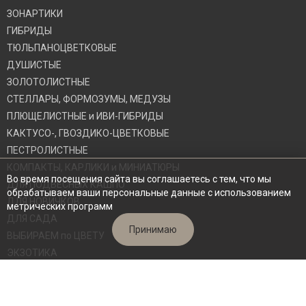
ЗОНАРТИКИ
ГИБРИДЫ
ТЮЛЬПАНОЦВЕТКОВЫЕ
ДУШИСТЫЕ
ЗОЛОТОЛИСТНЫЕ
СТЕЛЛАРЫ, ФОРМОЗУМЫ, МЕДУЗЫ
ПЛЮЩЕЛИСТНЫЕ и ИВИ-ГИБРИДЫ
КАКТУСО-, ГВОЗДИКО-ЦВЕТКОВЫЕ
ПЕСТРОЛИСТНЫЕ
КОМПАКТЫ, КАРЛИКИ и МИНИАТЮРЫ
Во время посещения сайта вы соглашаетесь с тем, что мы
ДЛЯ ПОДВЕСНЫХ КАШПО
обрабатываем ваши персональные данные с использованием
ДЛЯ НОВИЧКОВ
метрических программ
ДЛЯ САДА
Принимаю
ВЫБИРАЕМ по ЦВЕТУ
ЭКЗОТИКА
СВЕЖИЕ СРЕЗЫ
ВЗРОСЛЫЕ КУСТЫ
Архив сортов