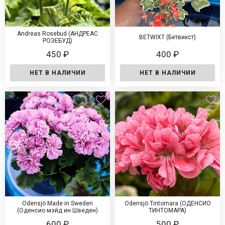
Аndrеаs Rоsеbud (АНДРЕАС
BETWIXT (Бетвикст)
РОЗЕБУД)
450 ₽
400 ₽
НЕТ В НАЛИЧИИ
НЕТ В НАЛИЧИИ
Odensjö Made in Sweden
Odensjö Tintomara (ОДЕНСИО
(Оденсио мэйд ин Шведен)
ТИНТОМАРА)
600 ₽
500 ₽