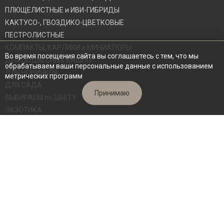
ПЛЮЩЕЛИСТНЫЕ и ИВИ-ГИБРИДЫ
КАКТУСО-, ГВОЗДИКО-ЦВЕТКОВЫЕ
ПЕСТРОЛИСТНЫЕ
КОМПАКТЫ, КАРЛИКИ и МИНИАТЮРЫ
Во время посещения сайта вы соглашаетесь с тем, что мы
ДЛЯ ПОДВЕСНЫХ КАШПО
обрабатываем ваши персональные данные с использованием
ДЛЯ НОВИЧКОВ
метрических программ
ДЛЯ САДА
Принимаю
ВЫБИРАЕМ по ЦВЕТУ
ЭКЗОТИКА
СВЕЖИЕ СРЕЗЫ
ВЗРОСЛЫЕ КУСТЫ
Архив сортов
Семена
ИНФОРМАЦИЯ
Обо мне
Как заказать