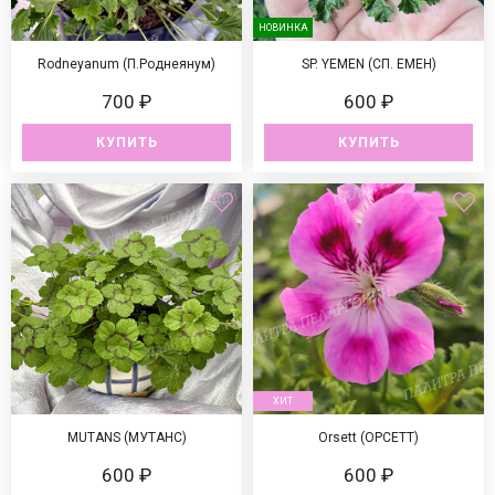
НОВИНКА
Rodneyanum (П.Роднеянум)
SP. YEMEN (СП. ЕМЕН)
700 ₽
600 ₽
КУПИТЬ
КУПИТЬ
ХИТ
MUTANS (МУТАНС)
Orsett (ОРСЕТТ)
600 ₽
600 ₽