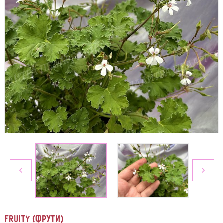
navigate_before
navigate_next
FRUITY (ФРУТИ)