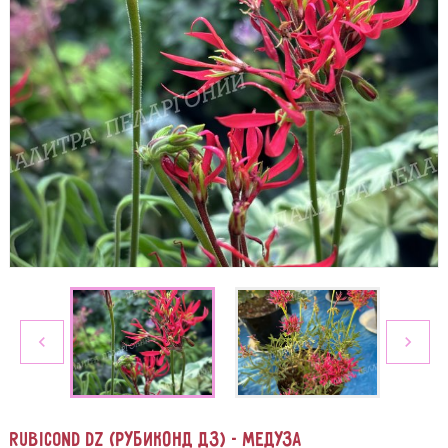
navigate_before
navigate_next
Rubicond DZ (Рубиконд ДЗ) - медуза