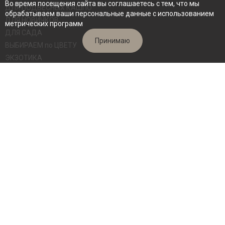
Во время посещения сайта вы соглашаетесь с тем, что мы
ДЛЯ ПОДВЕСНЫХ КАШПО
обрабатываем ваши персональные данные с использованием
ДЛЯ НОВИЧКОВ
метрических программ
ДЛЯ САДА
Принимаю
ВЫБИРАЕМ по ЦВЕТУ
ЭКЗОТИКА
СВЕЖИЕ СРЕЗЫ
ВЗРОСЛЫЕ КУСТЫ
Архив сортов
Семена
ИНФОРМАЦИЯ
Обо мне
Как заказать
Калькулятор доставки
Видеоблог
Ответы на вопросы по уходу
Отзывы